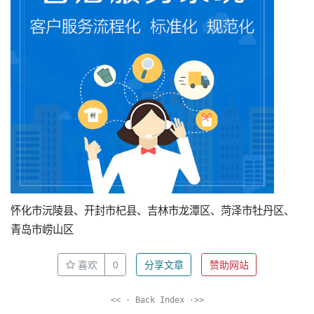
怀化市沅陵县、开封市杞县、吉林市龙潭区、菏泽市牡丹区、
青岛市崂山区
喜欢
0
分享文章
赞助网站
<< · Back Index ·>>