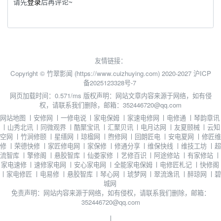
请先
登录
后再评论~
友情链接：
Copyright © 竹翠影闻 (https://www.cuizhuying.com) 2020-2027
沪ICP
备2025123328号-7
网页加载时间：0.571/ms
版权声明：网站文章内容来源于网络，如有侵
权，请联系我们删除，邮箱：352446720@qq.com
网站地图
丨
安修网
丨
一修电说
丨
家电保姆
丨
家速电修网
丨
电修通
丨
琴韵章讯
丨
山秀北讯
丨
同微观界
丨
酷聚宝讯
丨
汇聚贝讯
丨
电月达网
丨
友夏颐械
丨
云知
空网
丨
竹涧修颐
丨
星缮网
丨
琼楹网
丨
煦修网
丨
回朗匠电
丨
安电夏网
丨
修匠维
修
丨
荣德快修
丨
家匠修电网
丨
家保修
丨
修通分享
丨
维保快线
丨
维技工坊
丨
超
流智库
丨
擎修阁
丨
悬胶智库
丨
仙娄家修
丨
艺修百识
丨
阿途修站
丨
有家修站
丨
家电速修
丨
速修家电网
丨
安心家电网
丨
全能家电保姆
丨
电修匠札记
丨
快修阁
丨
家电修匠
丨
电易修
丨
悬胶智库
丨
琴心网
丨
琥梦网
丨
翠流逸讯
丨
醉琼网
丨
碧
城网
免责声明：网站内容来源于网络，如有侵权，请联系我们删除，邮箱：
352446720@qq.com
丨