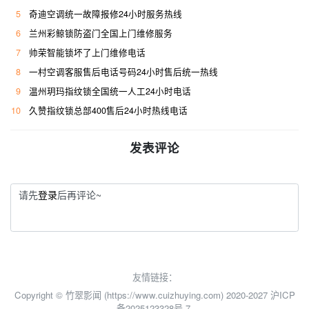
5
奇迪空调统一故障报修24小时服务热线
6
兰州彩鲸锁防盗门全国上门维修服务
7
帅荣智能锁坏了上门维修电话
8
一村空调客服售后电话号码24小时售后统一热线
9
温州玥玛指纹锁全国统一人工24小时电话
10
久赞指纹锁总部400售后24小时热线电话
发表评论
请先
登录
后再评论~
友情链接：
Copyright © 竹翠影闻 (https://www.cuizhuying.com) 2020-2027
沪ICP
备2025123328号-7