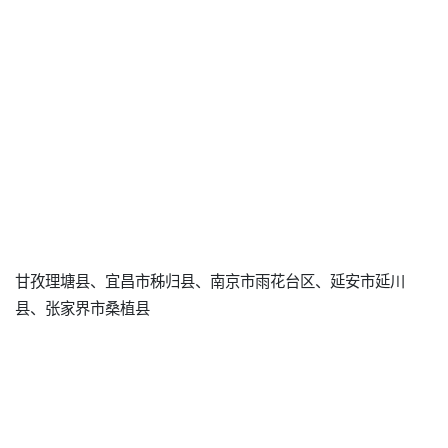
甘孜理塘县、宜昌市秭归县、南京市雨花台区、延安市延川
县、张家界市桑植县