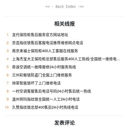
<< · Back Index ·>>
相关线报
1
龙代保险柜售后服务官方网站地址
2
京造指纹锁售后客服电话推荐维修网点电话
3
南京来福士保险柜400人工客服在线服务
4
上海杰宝大王保险柜总部售后服务400人工热线/全国统一维修电话是多少
5
奇迪空调统一故障报修24小时服务热线
6
兰州彩鲸锁防盗门全国上门维修服务
7
帅荣智能锁坏了上门维修电话
8
一村空调客服售后电话号码24小时售后统一热线
9
温州玥玛指纹锁全国统一人工24小时电话
10
久赞指纹锁总部400售后24小时热线电话
发表评论