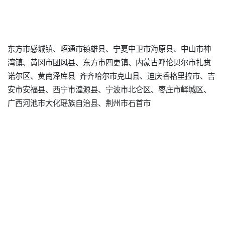
东方市感城镇、昭通市镇雄县、宁夏中卫市海原县、中山市神
湾镇、黄冈市团风县、东方市四更镇、内蒙古呼伦贝尔市扎赉
诺尔区、黄南泽库县 齐齐哈尔市克山县、迪庆香格里拉市、吉
安市安福县、西宁市湟源县、宁波市北仑区、枣庄市峄城区、
广西河池市大化瑶族自治县、荆州市石首市