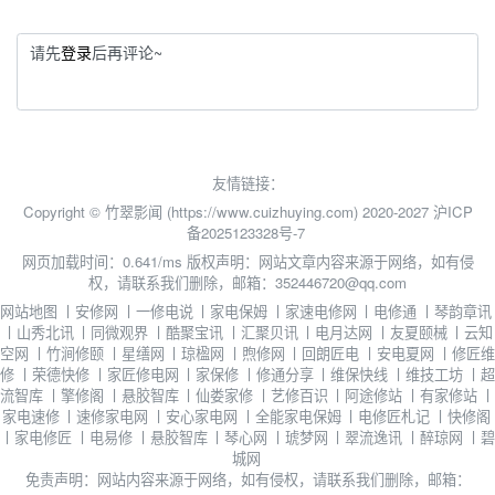
请先
登录
后再评论~
友情链接：
Copyright © 竹翠影闻 (https://www.cuizhuying.com) 2020-2027
沪ICP
备2025123328号-7
网页加载时间：0.641/ms
版权声明：网站文章内容来源于网络，如有侵
权，请联系我们删除，邮箱：352446720@qq.com
网站地图
丨
安修网
丨
一修电说
丨
家电保姆
丨
家速电修网
丨
电修通
丨
琴韵章讯
丨
山秀北讯
丨
同微观界
丨
酷聚宝讯
丨
汇聚贝讯
丨
电月达网
丨
友夏颐械
丨
云知
空网
丨
竹涧修颐
丨
星缮网
丨
琼楹网
丨
煦修网
丨
回朗匠电
丨
安电夏网
丨
修匠维
修
丨
荣德快修
丨
家匠修电网
丨
家保修
丨
修通分享
丨
维保快线
丨
维技工坊
丨
超
流智库
丨
擎修阁
丨
悬胶智库
丨
仙娄家修
丨
艺修百识
丨
阿途修站
丨
有家修站
丨
家电速修
丨
速修家电网
丨
安心家电网
丨
全能家电保姆
丨
电修匠札记
丨
快修阁
丨
家电修匠
丨
电易修
丨
悬胶智库
丨
琴心网
丨
琥梦网
丨
翠流逸讯
丨
醉琼网
丨
碧
城网
免责声明：网站内容来源于网络，如有侵权，请联系我们删除，邮箱：