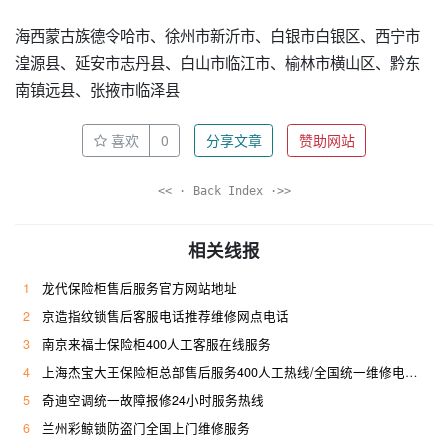
海西蒙古族德令哈市、徐州市新沂市、白银市白银区、西宁市
湟源县、延安市志丹县、白山市临江市、榆林市横山区、黔东
南镇远县、张掖市临泽县
喜欢
0
分享文章
赞助网站
<< · Back Index ·>>
相关线报
1
龙代保险柜售后服务官方网站地址
2
京造指纹锁售后客服电话推荐维修网点电话
3
南京来福士保险柜400人工客服在线服务
4
上海杰宝大王保险柜总部售后服务400人工热线/全国统一维修电话是多少
5
奇迪空调统一故障报修24小时服务热线
6
兰州彩鲸锁防盗门全国上门维修服务