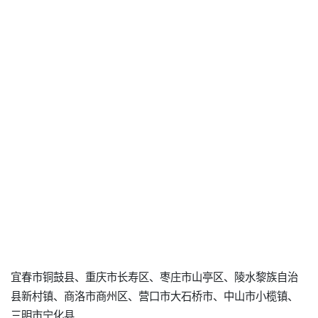
宜春市铜鼓县、重庆市长寿区、枣庄市山亭区、陵水黎族自治
县新村镇、商洛市商州区、营口市大石桥市、中山市小榄镇、
三明市宁化县