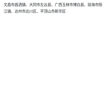
文昌市昌洒镇、大同市左云县、广西玉林市博白县、琼海市阳
江镇、达州市达川区、平顶山市新华区