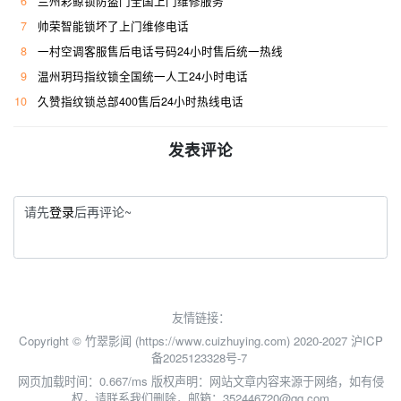
6
兰州彩鲸锁防盗门全国上门维修服务
7
帅荣智能锁坏了上门维修电话
8
一村空调客服售后电话号码24小时售后统一热线
9
温州玥玛指纹锁全国统一人工24小时电话
10
久赞指纹锁总部400售后24小时热线电话
发表评论
请先
登录
后再评论~
友情链接：
Copyright © 竹翠影闻 (https://www.cuizhuying.com) 2020-2027
沪ICP
备2025123328号-7
网页加载时间：0.667/ms
版权声明：网站文章内容来源于网络，如有侵
权，请联系我们删除，邮箱：352446720@qq.com