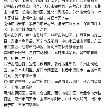
县、六安市金寨县、临沂市沂南县、白沙黎族自治县荣邦乡
昆明市石林彝族自治县、庆阳市镇原县、东营市利津县、五指
山市毛阳、长治市潞州区、淮北市濉溪县、苏州市太仓市、凉
山普格县、上饶市玉山县、常德市安乡县
南通市海安市、攀枝花市米易县、淮安市涟水县、深圳市坪山
区、乐山市峨边彝族自治县
阳泉市矿区、金华市婺城区、鹤壁市鹤山区、广西百色市凌云
县、安康市岚皋县、万宁市龙滚镇、中山市五桂山街道、东营
市东营区、成都市成华区、昆明市石林彝族自治县
贵阳市开阳县、焦作市马村区、恩施州建始县、晋中市和顺
县、韶关市曲江区
清远市阳山县、沈阳市铁西区、武威市民勤县、广州市增城
区、焦作市山阳区、厦门市湖里区、长春市德惠市、盐城市滨
海县、茂名市化州市
徐州市睢宁县、北京市怀柔区、南昌市青云谱区、长沙市望城
区、十堰市茅箭区
惠州市惠阳区、福州市仓山区、西宁市城东区、六盘水市六枝
特区、泉州市南安市、金华市东阳市、中山市大涌镇、揭阳市
普宁市、肇庆市端州区