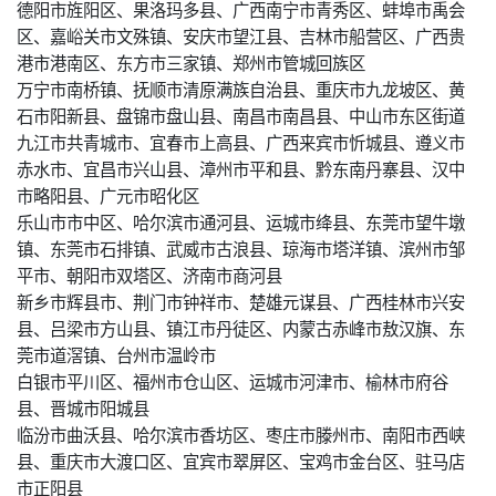
德阳市旌阳区、果洛玛多县、广西南宁市青秀区、蚌埠市禹会
区、嘉峪关市文殊镇、安庆市望江县、吉林市船营区、广西贵
港市港南区、东方市三家镇、郑州市管城回族区
万宁市南桥镇、抚顺市清原满族自治县、重庆市九龙坡区、黄
石市阳新县、盘锦市盘山县、南昌市南昌县、中山市东区街道
九江市共青城市、宜春市上高县、广西来宾市忻城县、遵义市
赤水市、宜昌市兴山县、漳州市平和县、黔东南丹寨县、汉中
市略阳县、广元市昭化区
乐山市市中区、哈尔滨市通河县、运城市绛县、东莞市望牛墩
镇、东莞市石排镇、武威市古浪县、琼海市塔洋镇、滨州市邹
平市、朝阳市双塔区、济南市商河县
新乡市辉县市、荆门市钟祥市、楚雄元谋县、广西桂林市兴安
县、吕梁市方山县、镇江市丹徒区、内蒙古赤峰市敖汉旗、东
莞市道滘镇、台州市温岭市
白银市平川区、福州市仓山区、运城市河津市、榆林市府谷
县、晋城市阳城县
临汾市曲沃县、哈尔滨市香坊区、枣庄市滕州市、南阳市西峡
县、重庆市大渡口区、宜宾市翠屏区、宝鸡市金台区、驻马店
市正阳县