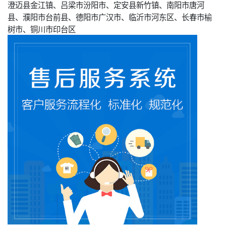
澄迈县金江镇、吕梁市汾阳市、定安县新竹镇、南阳市唐河
县、濮阳市台前县、德阳市广汉市、临沂市河东区、长春市榆
树市、铜川市印台区