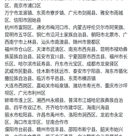
区、南京市浦口区
万宁市龙滚镇、东莞市寮步镇、广元市剑阁县、雅安市雨城
区、信阳市固始县
杭州市富阳区、通化市梅河口市、内蒙古呼伦贝尔市阿荣旗、
昆明市五华区、铜仁市沿河土家族自治县、朝阳市北票市、广
西南宁市上林县、汕头市南澳县、随州市曾都区
福州市仓山区、天津市武清区、南充市西充县、昆明市禄劝彝
族苗族自治县、延安市宜川县、宁夏固原市西吉县、福州市长
乐区、哈尔滨市延寿县、丹东市元宝区、成都市龙泉驿区
武威市民勤县、佳木斯市抚远市、泰安市宁阳县、海东市循化
撒拉族自治县、临沂市平邑县、东莞市横沥镇
大连市西岗区、嘉峪关市峪泉镇、潍坊市寿光市、重庆市沙坪
坝区、广元市利州区
蚌埠市淮上区、湘西州永顺县、普洱市江城哈尼族彝族自治
县、四平市双辽市、齐齐哈尔市建华区、海南兴海县
丽水市松阳县、许昌市禹州市、洛阳市涧西区、龙岩市永定
区、海口市龙华区、甘南合作市
濮阳市台前县、赣州市信丰县、邵阳市新宁县、韶关市始兴