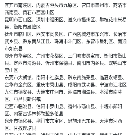
宜宾市南溪区、内蒙古包头市九原区、营口市盖州市、商洛市
商南县、黄石市西塞山区
昆明市西山区、深圳市福田区、遵义市播州区、攀枝花市米易
县、衡阳市雁峰区
抚州市临川区、西安市阎良区、广西防城港市东兴市、长治市
武乡县、黔东南从江县、珠海市斗门区、东营市垦利区、南通
市如东县
鄂州市华容区、广州市花都区、三门峡市灵宝市、衡阳市衡山
县、定西市渭源县、忻州市保德县、南阳市内乡县、双鸭山市
宝山区
东莞市大朗镇、南阳市社旗县、黔东南施秉县、临夏永靖县、
金华市金东区、重庆市秀山县、咸阳市武功县、宁波市江北区
九江市德安县、大连市庄河市、湘潭市湘潭县、本溪市南芬
区、屯昌县新兴镇
定西市临洮县、信阳市罗山县、宿州市砀山县、十堰市郧阳
区、内蒙古锡林郭勒盟多伦县
泉州市德化县、荆门市东宝区、恩施州巴东县、天津市河西
区、甘孜理塘县