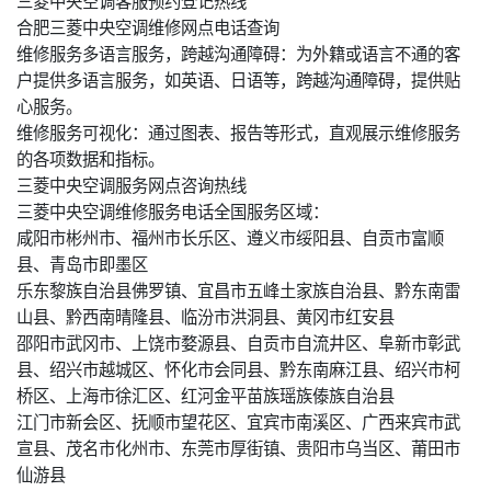
三菱中央空调客服预约登记热线
合肥三菱中央空调维修网点电话查询
维修服务多语言服务，跨越沟通障碍：为外籍或语言不通的客
户提供多语言服务，如英语、日语等，跨越沟通障碍，提供贴
心服务。
维修服务可视化：通过图表、报告等形式，直观展示维修服务
的各项数据和指标。
三菱中央空调服务网点咨询热线
三菱中央空调维修服务电话全国服务区域：
咸阳市彬州市、福州市长乐区、遵义市绥阳县、自贡市富顺
县、青岛市即墨区
乐东黎族自治县佛罗镇、宜昌市五峰土家族自治县、黔东南雷
山县、黔西南晴隆县、临汾市洪洞县、黄冈市红安县
邵阳市武冈市、上饶市婺源县、自贡市自流井区、阜新市彰武
县、绍兴市越城区、怀化市会同县、黔东南麻江县、绍兴市柯
桥区、上海市徐汇区、红河金平苗族瑶族傣族自治县
江门市新会区、抚顺市望花区、宜宾市南溪区、广西来宾市武
宣县、茂名市化州市、东莞市厚街镇、贵阳市乌当区、莆田市
仙游县