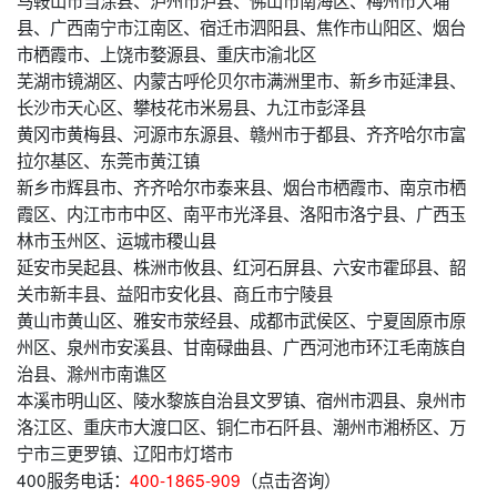
马鞍山市当涂县、泸州市泸县、佛山市南海区、梅州市大埔
县、广西南宁市江南区、宿迁市泗阳县、焦作市山阳区、烟台
市栖霞市、上饶市婺源县、重庆市渝北区
芜湖市镜湖区、内蒙古呼伦贝尔市满洲里市、新乡市延津县、
长沙市天心区、攀枝花市米易县、九江市彭泽县
黄冈市黄梅县、河源市东源县、赣州市于都县、齐齐哈尔市富
拉尔基区、东莞市黄江镇
新乡市辉县市、齐齐哈尔市泰来县、烟台市栖霞市、南京市栖
霞区、内江市市中区、南平市光泽县、洛阳市洛宁县、广西玉
林市玉州区、运城市稷山县
延安市吴起县、株洲市攸县、红河石屏县、六安市霍邱县、韶
关市新丰县、益阳市安化县、商丘市宁陵县
黄山市黄山区、雅安市荥经县、成都市武侯区、宁夏固原市原
州区、泉州市安溪县、甘南碌曲县、广西河池市环江毛南族自
治县、滁州市南谯区
本溪市明山区、陵水黎族自治县文罗镇、宿州市泗县、泉州市
洛江区、重庆市大渡口区、铜仁市石阡县、潮州市湘桥区、万
宁市三更罗镇、辽阳市灯塔市
400服务电话：
400-1865-909
（点击咨询）