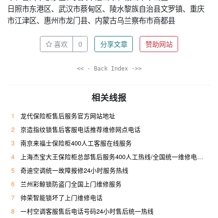
日照市东港区、武汉市蔡甸区、陵水黎族自治县文罗镇、重庆
市江津区、惠州市龙门县、内蒙古乌兰察布市商都县
喜欢
0
分享文章
赞助网站
<< · Back Index ·>>
相关线报
1
龙代保险柜售后服务官方网站地址
2
京造指纹锁售后客服电话推荐维修网点电话
3
南京来福士保险柜400人工客服在线服务
4
上海杰宝大王保险柜总部售后服务400人工热线/全国统一维修电话是多少
5
奇迪空调统一故障报修24小时服务热线
6
兰州彩鲸锁防盗门全国上门维修服务
7
帅荣智能锁坏了上门维修电话
8
一村空调客服售后电话号码24小时售后统一热线