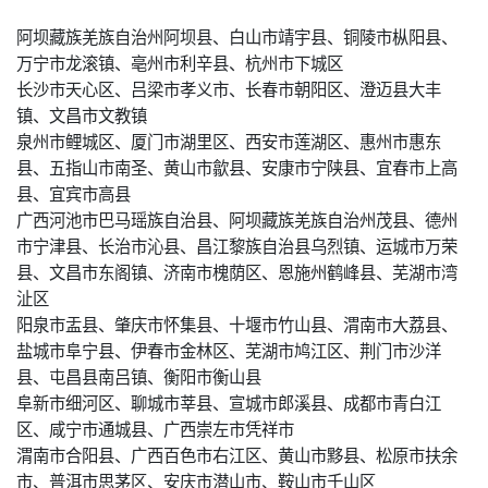
阿坝藏族羌族自治州阿坝县、白山市靖宇县、铜陵市枞阳县、
万宁市龙滚镇、亳州市利辛县、杭州市下城区
长沙市天心区、吕梁市孝义市、长春市朝阳区、澄迈县大丰
镇、文昌市文教镇
泉州市鲤城区、厦门市湖里区、西安市莲湖区、惠州市惠东
县、五指山市南圣、黄山市歙县、安康市宁陕县、宜春市上高
县、宜宾市高县
广西河池市巴马瑶族自治县、阿坝藏族羌族自治州茂县、德州
市宁津县、长治市沁县、昌江黎族自治县乌烈镇、运城市万荣
县、文昌市东阁镇、济南市槐荫区、恩施州鹤峰县、芜湖市湾
沚区
阳泉市盂县、肇庆市怀集县、十堰市竹山县、渭南市大荔县、
盐城市阜宁县、伊春市金林区、芜湖市鸠江区、荆门市沙洋
县、屯昌县南吕镇、衡阳市衡山县
阜新市细河区、聊城市莘县、宣城市郎溪县、成都市青白江
区、咸宁市通城县、广西崇左市凭祥市
渭南市合阳县、广西百色市右江区、黄山市黟县、松原市扶余
市、普洱市思茅区、安庆市潜山市、鞍山市千山区