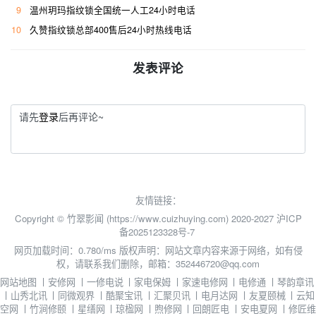
9
温州玥玛指纹锁全国统一人工24小时电话
10
久赞指纹锁总部400售后24小时热线电话
发表评论
请先
登录
后再评论~
友情链接：
Copyright © 竹翠影闻 (https://www.cuizhuying.com) 2020-2027
沪ICP
备2025123328号-7
网页加载时间：0.780/ms
版权声明：网站文章内容来源于网络，如有侵
权，请联系我们删除，邮箱：352446720@qq.com
网站地图
丨
安修网
丨
一修电说
丨
家电保姆
丨
家速电修网
丨
电修通
丨
琴韵章讯
丨
山秀北讯
丨
同微观界
丨
酷聚宝讯
丨
汇聚贝讯
丨
电月达网
丨
友夏颐械
丨
云知
空网
丨
竹涧修颐
丨
星缮网
丨
琼楹网
丨
煦修网
丨
回朗匠电
丨
安电夏网
丨
修匠维