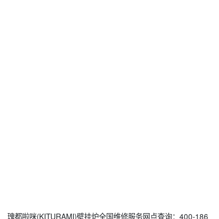
瑰都啦咪(KITURAMI)壁挂炉全国维修服务网点查询：400-186