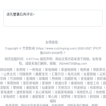
请先
登录
后再评论~
友情链接：
Copyright © 竹翠影闻 (https://www.cuizhuying.com) 2020-2027
沪ICP
备2025123328号-7
网页加载时间：0.677/ms
版权声明：网站文章内容来源于网络，如有侵
权，请联系我们删除，邮箱：352446720@qq.com
网站地图
丨
安修网
丨
一修电说
丨
家电保姆
丨
家速电修网
丨
电修通
丨
琴韵章讯
丨
山秀北讯
丨
同微观界
丨
酷聚宝讯
丨
汇聚贝讯
丨
电月达网
丨
友夏颐械
丨
云知
空网
丨
竹涧修颐
丨
星缮网
丨
琼楹网
丨
煦修网
丨
回朗匠电
丨
安电夏网
丨
修匠维
修
丨
荣德快修
丨
家匠修电网
丨
家保修
丨
修通分享
丨
维保快线
丨
维技工坊
丨
超
流智库
丨
擎修阁
丨
悬胶智库
丨
仙娄家修
丨
艺修百识
丨
阿途修站
丨
有家修站
丨
家电速修
丨
速修家电网
丨
安心家电网
丨
全能家电保姆
丨
电修匠札记
丨
快修阁
丨
家电修匠
丨
电易修
丨
悬胶智库
丨
琴心网
丨
琥梦网
丨
翠流逸讯
丨
醉琼网
丨
碧
城网
免责声明：网站内容来源于网络，如有侵权，请联系我们删除，邮箱：