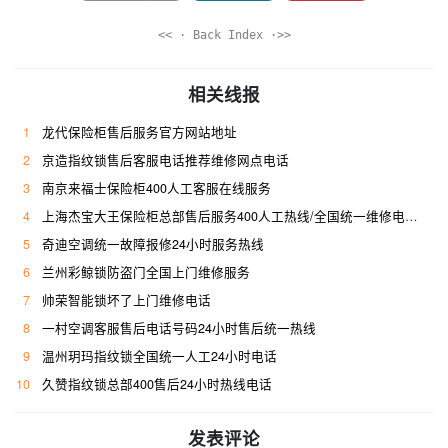
<< · Back Index ·>>
相关线报
1
龙代保险柜售后服务官方网站地址
2
京造指纹锁售后客服电话推荐维修网点电话
3
南京来福士保险柜400人工客服在线服务
4
上海杰宝大王保险柜总部售后服务400人工热线/全国统一维修电话是多少
5
奇迪空调统一故障报修24小时服务热线
6
兰州彩鲸锁防盗门全国上门维修服务
7
帅荣智能锁坏了上门维修电话
8
一村空调客服售后电话号码24小时售后统一热线
9
温州玥玛指纹锁全国统一人工24小时电话
10
久赞指纹锁总部400售后24小时热线电话
发表评论