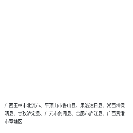
广西玉林市北流市、平顶山市鲁山县、果洛达日县、湘西州保
靖县、甘孜泸定县、广元市剑阁县、合肥市庐江县、广西贵港
市覃塘区