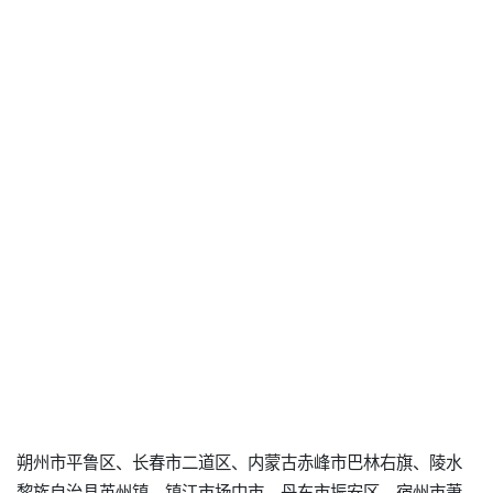
朔州市平鲁区、长春市二道区、内蒙古赤峰市巴林右旗、陵水
黎族自治县英州镇、镇江市扬中市、丹东市振安区、宿州市萧