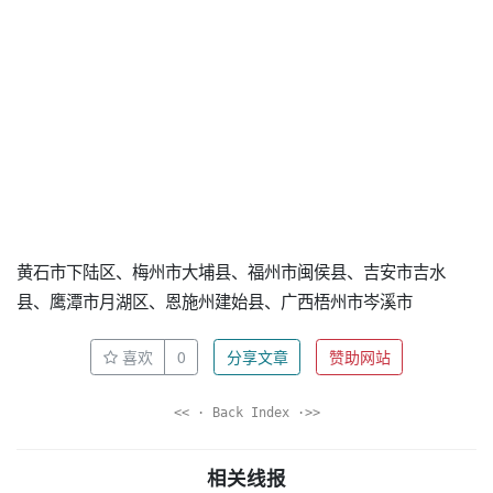
黄石市下陆区、梅州市大埔县、福州市闽侯县、吉安市吉水
县、鹰潭市月湖区、恩施州建始县、广西梧州市岑溪市
喜欢
0
分享文章
赞助网站
<< · Back Index ·>>
相关线报