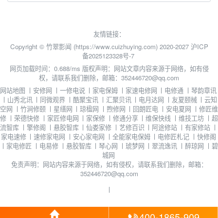
友情链接：
Copyright © 竹翠影闻 (https://www.cuizhuying.com) 2020-2027
沪ICP
备2025123328号-7
网页加载时间：0.688/ms
版权声明：网站文章内容来源于网络，如有侵
权，请联系我们删除，邮箱：352446720@qq.com
网站地图
丨
安修网
丨
一修电说
丨
家电保姆
丨
家速电修网
丨
电修通
丨
琴韵章讯
丨
山秀北讯
丨
同微观界
丨
酷聚宝讯
丨
汇聚贝讯
丨
电月达网
丨
友夏颐械
丨
云知
空网
丨
竹涧修颐
丨
星缮网
丨
琼楹网
丨
煦修网
丨
回朗匠电
丨
安电夏网
丨
修匠维
修
丨
荣德快修
丨
家匠修电网
丨
家保修
丨
修通分享
丨
维保快线
丨
维技工坊
丨
超
流智库
丨
擎修阁
丨
悬胶智库
丨
仙娄家修
丨
艺修百识
丨
阿途修站
丨
有家修站
丨
家电速修
丨
速修家电网
丨
安心家电网
丨
全能家电保姆
丨
电修匠札记
丨
快修阁
丨
家电修匠
丨
电易修
丨
悬胶智库
丨
琴心网
丨
琥梦网
丨
翠流逸讯
丨
醉琼网
丨
碧
城网
免责声明：网站内容来源于网络，如有侵权，请联系我们删除，邮箱：
352446720@qq.com
丨
400-1865-909