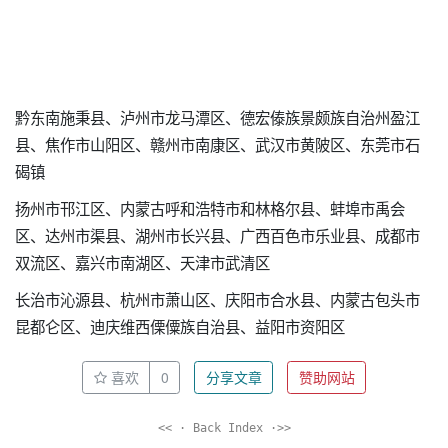
黔东南施秉县、泸州市龙马潭区、德宏傣族景颇族自治州盈江
县、焦作市山阳区、赣州市南康区、武汉市黄陂区、东莞市石
碣镇
扬州市邗江区、内蒙古呼和浩特市和林格尔县、蚌埠市禹会
区、达州市渠县、湖州市长兴县、广西百色市乐业县、成都市
双流区、嘉兴市南湖区、天津市武清区
长治市沁源县、杭州市萧山区、庆阳市合水县、内蒙古包头市
昆都仑区、迪庆维西傈僳族自治县、益阳市资阳区
喜欢
0
分享文章
赞助网站
<< · Back Index ·>>