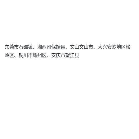
东莞市石碣镇、湘西州保靖县、文山文山市、大兴安岭地区松
岭区、铜川市耀州区、安庆市望江县