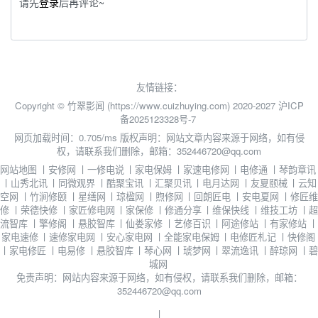
请先
登录
后再评论~
友情链接：
Copyright © 竹翠影闻 (https://www.cuizhuying.com) 2020-2027
沪ICP
备2025123328号-7
网页加载时间：0.705/ms
版权声明：网站文章内容来源于网络，如有侵
权，请联系我们删除，邮箱：352446720@qq.com
网站地图
丨
安修网
丨
一修电说
丨
家电保姆
丨
家速电修网
丨
电修通
丨
琴韵章讯
丨
山秀北讯
丨
同微观界
丨
酷聚宝讯
丨
汇聚贝讯
丨
电月达网
丨
友夏颐械
丨
云知
空网
丨
竹涧修颐
丨
星缮网
丨
琼楹网
丨
煦修网
丨
回朗匠电
丨
安电夏网
丨
修匠维
修
丨
荣德快修
丨
家匠修电网
丨
家保修
丨
修通分享
丨
维保快线
丨
维技工坊
丨
超
流智库
丨
擎修阁
丨
悬胶智库
丨
仙娄家修
丨
艺修百识
丨
阿途修站
丨
有家修站
丨
家电速修
丨
速修家电网
丨
安心家电网
丨
全能家电保姆
丨
电修匠札记
丨
快修阁
丨
家电修匠
丨
电易修
丨
悬胶智库
丨
琴心网
丨
琥梦网
丨
翠流逸讯
丨
醉琼网
丨
碧
城网
免责声明：网站内容来源于网络，如有侵权，请联系我们删除，邮箱：
352446720@qq.com
丨