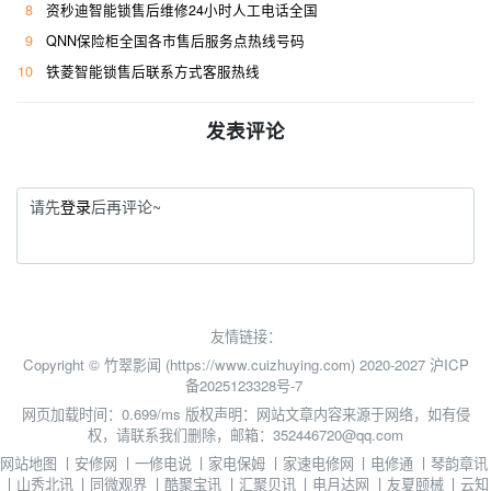
8
资秒迪智能锁售后维修24小时人工电话全国
9
QNN保险柜全国各市售后服务点热线号码
10
铁菱智能锁售后联系方式客服热线
发表评论
请先
登录
后再评论~
友情链接：
Copyright © 竹翠影闻 (https://www.cuizhuying.com) 2020-2027
沪ICP
备2025123328号-7
网页加载时间：0.699/ms
版权声明：网站文章内容来源于网络，如有侵
权，请联系我们删除，邮箱：352446720@qq.com
网站地图
丨
安修网
丨
一修电说
丨
家电保姆
丨
家速电修网
丨
电修通
丨
琴韵章讯
丨
山秀北讯
丨
同微观界
丨
酷聚宝讯
丨
汇聚贝讯
丨
电月达网
丨
友夏颐械
丨
云知