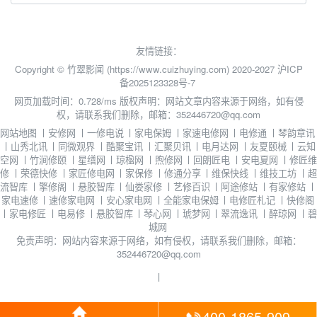
友情链接：
Copyright © 竹翠影闻 (https://www.cuizhuying.com) 2020-2027
沪ICP
备2025123328号-7
网页加载时间：0.728/ms
版权声明：网站文章内容来源于网络，如有侵
权，请联系我们删除，邮箱：352446720@qq.com
网站地图
丨
安修网
丨
一修电说
丨
家电保姆
丨
家速电修网
丨
电修通
丨
琴韵章讯
丨
山秀北讯
丨
同微观界
丨
酷聚宝讯
丨
汇聚贝讯
丨
电月达网
丨
友夏颐械
丨
云知
空网
丨
竹涧修颐
丨
星缮网
丨
琼楹网
丨
煦修网
丨
回朗匠电
丨
安电夏网
丨
修匠维
修
丨
荣德快修
丨
家匠修电网
丨
家保修
丨
修通分享
丨
维保快线
丨
维技工坊
丨
超
流智库
丨
擎修阁
丨
悬胶智库
丨
仙娄家修
丨
艺修百识
丨
阿途修站
丨
有家修站
丨
家电速修
丨
速修家电网
丨
安心家电网
丨
全能家电保姆
丨
电修匠札记
丨
快修阁
丨
家电修匠
丨
电易修
丨
悬胶智库
丨
琴心网
丨
琥梦网
丨
翠流逸讯
丨
醉琼网
丨
碧
城网
免责声明：网站内容来源于网络，如有侵权，请联系我们删除，邮箱：
352446720@qq.com
丨
400-1865-909