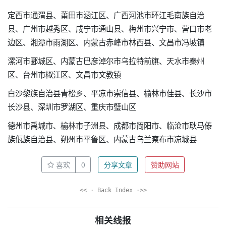
定西市通渭县、莆田市涵江区、广西河池市环江毛南族自治
县、广州市越秀区、咸宁市通山县、梅州市兴宁市、营口市老
边区、湘潭市雨湖区、内蒙古赤峰市林西县、文昌市冯坡镇
漯河市郾城区、内蒙古巴彦淖尔市乌拉特前旗、天水市秦州
区、台州市椒江区、文昌市文教镇
白沙黎族自治县青松乡、平凉市崇信县、榆林市佳县、长沙市
长沙县、深圳市罗湖区、重庆市璧山区
德州市禹城市、榆林市子洲县、成都市简阳市、临沧市耿马傣
族佤族自治县、朔州市平鲁区、内蒙古乌兰察布市凉城县
喜欢
0
分享文章
赞助网站
<< · Back Index ·>>
相关线报